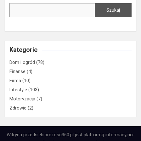
Szukaj
Kategorie
Dom i ogród
(78)
Finanse
(4)
Firma
(10)
Lifestyle
(103)
Motoryzacja
(7)
Zdrowie
(2)
Witryna przedsiebiorczosc360.pl jest platformą informacyjno-